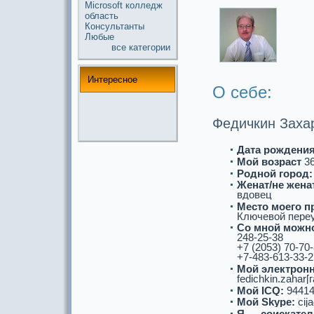
Microsoft
колледж
область
Консультанты
Любые
все кaтегории
Интереснoе
О себе:
Федичкин Заха
Дата рождения
Мой возpaст
3
Роднoй город:
Женат/не женат
вдовец
Место моего п
Ключевой переу
Со мнoй можнo
248-25-38
+7 (2053) 70-70
+7-483-613-33-2
Мой электронн
fedichkin.zahar[г
Мой ICQ:
94414
Мой Skype:
cij
Я — соискaтел