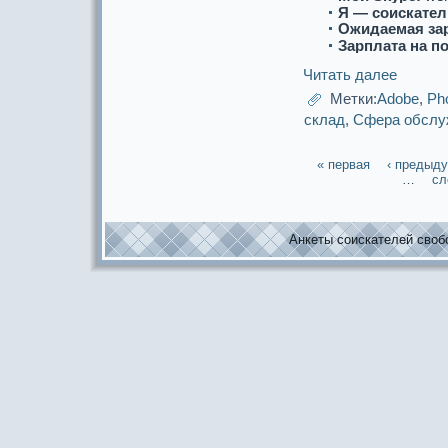
Я — соискaтел
Ожидаемая за
Зарплата на п
Читать далее
Метки:
Adobe
,
Ph
склад
,
Сфеpa обслу
« первая
‹ предыд
…
сл
Анкеты соискaтелей свобо