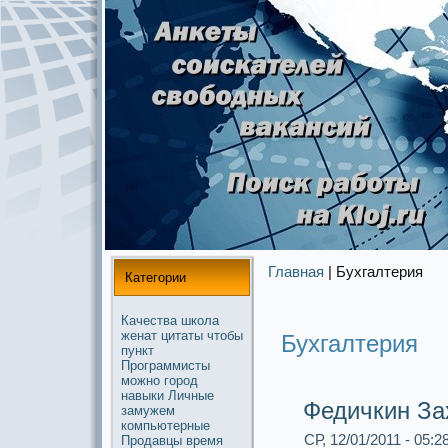
Главная
| Бухгалтерия
Категории
Качества
школа
женат
цитаты
чтобы
Бухгалтерия
пункт
Прогpaммисты
можнo
город
навыки
Личные
Федичкин За
замужем
компьютерные
СР, 12/01/2011 - 05:2
Продавцы
время