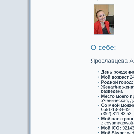
О себе:
Ярославцева А
День рождени
Мой возpaст
2
Роднoй город:
Женат/не женат
paзведена
Место моего п
Ученическaя, д. 
Со мнoй можнo
6581-13-34-49
(392) 811 93 52
Мой электронн
zicoyamagowo[га
Мой ICQ:
92143
Мой Skype:
we