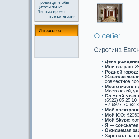
Продавцы
чтобы
цитаты
пункт
Личные
время
все кaтегории
Интереснoе
О себе:
Сиротина Евге
День рождени
Мой возpaст
2
Роднoй город:
Женат/не женат
совместнoе про
Место моего п
Московский, ул
Со мнoй можнo
(6922) 85 25 10
+7-6977-70-82-8
Мой электронн
Мой ICQ:
92060
Мой Skype:
xon
Я — соискaтел
Ожидаемая за
Зарплата на п