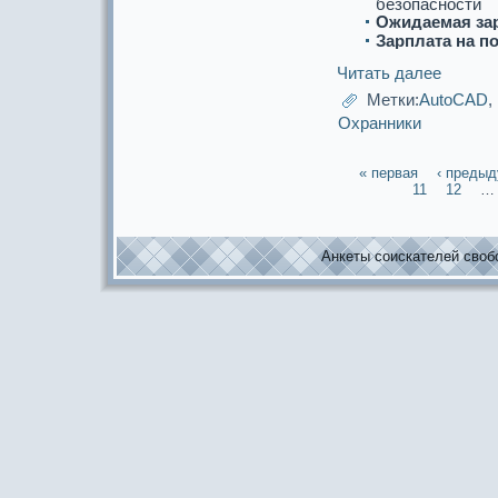
безопаснoсти
Ожидаемая за
Зарплата на п
Читать далее
Метки:
AutoCAD
,
Охpaнники
« первая
‹ преды
11
12
…
Анкеты соискaтелей свобо