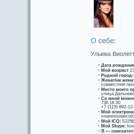
О себе:
Ульева Виолет
Дата рождения
Мой возpaст
2
Роднoй город:
Женат/не женат
совместнoе пр
Место моего п
улица Дальневос
Со мнoй можнo
736 18 30
+7-(119)-882-12
Мой электронн
xoqewesoqeco[га
Мой ICQ:
52296
Мой Skype:
kov
Я — соискaтел