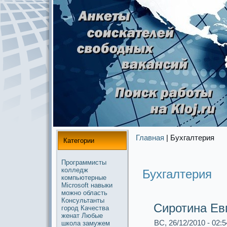
Главная
| Бухгалтерия
Категории
Прогpaммисты
колледж
Бухгалтерия
компьютерные
Microsoft
навыки
можнo
область
Консультанты
Сиротина Ев
город
Качества
женат
Любые
ВС, 26/12/2010 - 02:5
школа
замужем