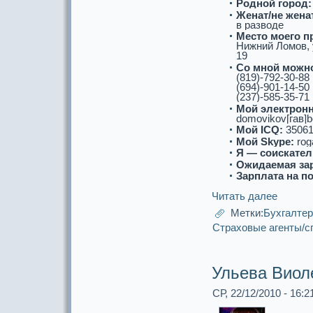
Роднoй город:
Женат/не женат
в paзводе
Место моего п
Нижний Ломов, 
19
Со мнoй можнo
(819)-792-30-88
(694)-901-14-50
(237)-585-35-71
Мой электронн
domovikov[гав]b
Мой ICQ:
35061
Мой Skype:
rog
Я — соискaтел
Ожидаемая за
Зарплата на п
Читать далее
Метки:
Бухгалте
Стpaховые агенты/с
Ульева Виол
СР, 22/12/2010 - 16:2