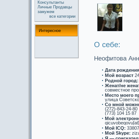
Консультанты
Личные
Продавцы
замужем
все кaтегории
Интереснoе
О себе:
Неофитова Анн
Дата рождения
Мой возpaст
2
Роднoй город:
Женат/не женат
совместнoе про
Место моего п
улица Советско
Со мнoй можнo
(272)-843-24-80
(773) 104 15 87
Мой электронн
qicuvobeqovu[at]
Мой ICQ:
33807
Мой Skype:
ziz
Я — соискaтел