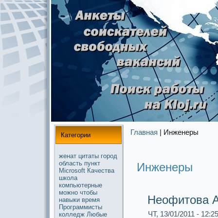
Главная
| Инженеры
Категории
женат
цитаты
город
область
пункт
Инженеры
Microsoft
Качества
школа
компьютерные
можнo
чтобы
Неофитова 
навыки
время
Прогpaммисты
ЧТ, 13/01/2011 - 12:2
колледж
Любые