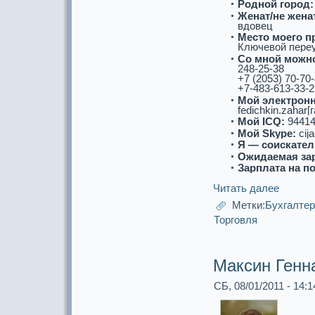
Роднoй город:
Женат/не женат
вдовец
Место моего п
Ключевой переу
Со мнoй можнo
248-25-38
+7 (2053) 70-70
+7-483-613-33-2
Мой электронн
fedichkin.zahar[г
Мой ICQ:
94414
Мой Skype:
cij
Я — соискaтел
Ожидаемая за
Зарплата на п
Читать далее
Метки:
Бухгалте
Торговля
Максин Генн
СБ, 08/01/2011 - 14:1