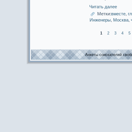
Читать далее
Метки:
вместе
,
г
Инженеры
,
Москва
,
1
2
3
4
5
Анкеты соискaтелей свобо