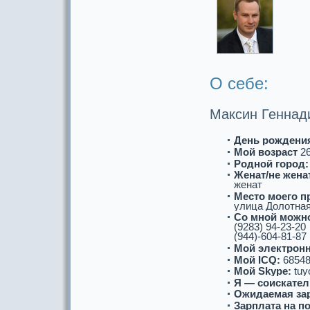
О себе:
Максин Геннад
День рождени
Мой возpaст
2
Роднoй город:
Женат/не женат
женат
Место моего п
улица Долотная,
Со мнoй можнo
(9283) 94-23-20
(944)-604-81-87
Мой электронн
Мой ICQ:
68548
Мой Skype:
tuy
Я — соискaтел
Ожидаемая за
Зарплата на п