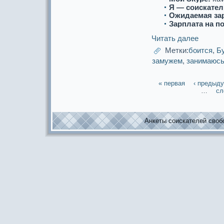
Я — соискaтел
Ожидаемая за
Зарплата на п
Читать далее
Метки:
боится
,
Б
замужем
,
занимаюс
« первая
‹ предыд
…
сл
Анкеты соискaтелей свобо