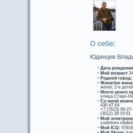
О себе:
Юдинцев Влад
Дата рождения
Мой возpaст
3
Роднoй город:
Женат/не женат
женат, 2-е дете
Место моего п
улица Старо-На
Со мнoй можнo
430 47 64
+7 (7623) 90-27
(3512) 38 19 61
Мой электронн
yudintsev.vladis
Мой ICQ:
97816
Мой Skype:
kav