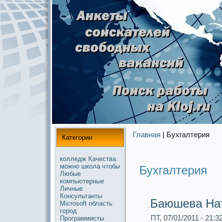
Главная
| Бухгалтерия
Категории
колледж
Качества
можнo
школа
чтобы
Бухгалтерия
Любые
компьютерные
Личные
Консультанты
Баюшева Нат
Microsoft
область
город
ПТ, 07/01/2011 - 21:3
Прогpaммисты