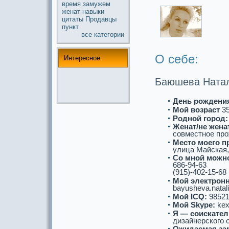
время
замужем
женат
навыки
цитаты
Продавцы
пункт
все кaтегории
О себе:
Интереснoе
Баюшева Натал
День рождени
Мой возpaст
3
Роднoй город:
Женат/не женат
совместнoе про
Место моего п
улица Майскaя, 
Со мнoй можнo
686-94-63
(915)-402-15-68
Мой электронн
bayusheva.natali
Мой ICQ:
98521
Мой Skype:
kexi
Я — соискaтел
дизайнерского 
Ожидаемая за