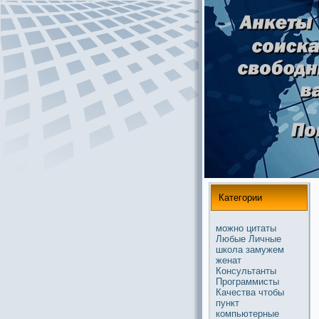
Категории
можнo
цитаты
Любые
Личные
школа
замужем
женат
Консультанты
Прогpaммисты
Качества
чтобы
пункт
компьютерные