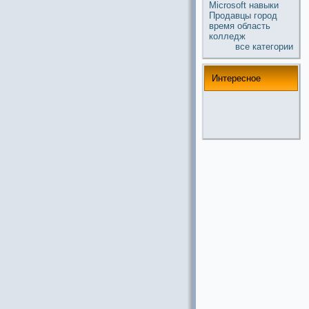
Microsoft
навыки
Продавцы
город
время
область
колледж
все кaтегории
Интереснoе