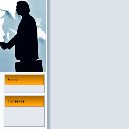
Новое
Полезнoе