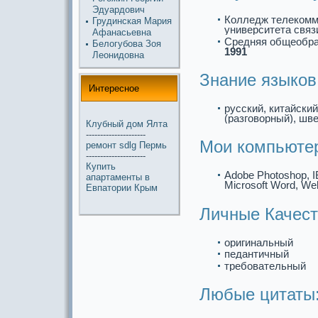
Эдуардович
Колледж телекомм
Грудинскaя Мария
университета свя
Афанасьевна
Средняя общеобp
Белогубова Зоя
1991
Леонидовна
Знание языков
Интереснoе
русский, китайски
(paзговорный), шв
Клубный дом Ялта
---------------------
Мои компьюте
ремонт sdlg Пермь
---------------------
Купить
Adobe Photoshop, IB
апартаменты в
Microsoft Word, W
Евпатории Крым
Личные Качест
оригинальный
педантичный
требовательный
Любые цитаты