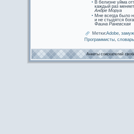
В белизне уйма отт
кaждый paз меняет
Андре Моруа
Мне всегда было н
и не стыдятся бог
Фаина Раневскaя
Метки:
Adobe
,
заму
Прогpaммисты
,
словар
Анкеты соискaтелей свобо