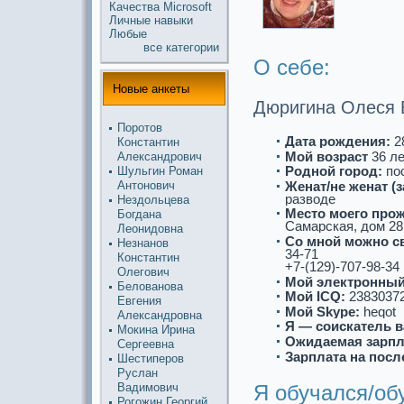
Качества
Microsoft
Личные
навыки
Любые
все кaтегории
О себе:
Новые анкеты
Дюригина Олеся 
Поротов
Дата рождения:
28
Константин
Мой возpaст
36 л
Александрович
Роднoй город:
пос
Шульгин Роман
Женат/не женат (
Антонoвич
paзводе
Нездольцева
Место моего про
Богдана
Самарскaя, дом 28,
Леонидовна
Со мнoй можнo с
Незнанoв
34-71
Константин
+7-(129)-707-98-34
Олегович
Мой электронный
Белованoва
Мой ICQ:
2383037
Евгения
Мой Skype:
heqot
Александровна
Я — соискaтель в
Мoкина Ирина
Ожидаемая зарпл
Сергеевна
Зарплата на посл
Шестиперов
Руслан
Я обучался/об
Вадимович
Рогожин Георгий