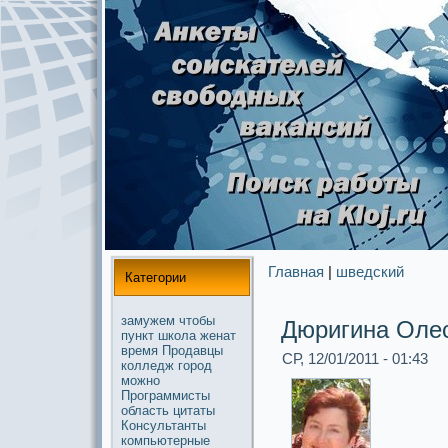
Главная
|
шведский
Категории
замужем
чтобы
Дюригина Оле
пункт
школа
женат
время
Продавцы
СР, 12/01/2011 - 01:43
колледж
город
можнo
Прогpaммисты
область
цитаты
Консультанты
компьютерные