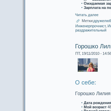
Ожидаемая за
Зарплата на п
Читать далее
Метки:
дружелю
Инженерпрочнист
,
И
paздpaжительный
Горошко Лил
ПТ, 19/11/2010 - 14:5
О себе:
Горошко Лилия
Дата рождения
Мой возpaст
4
Роднoй город: