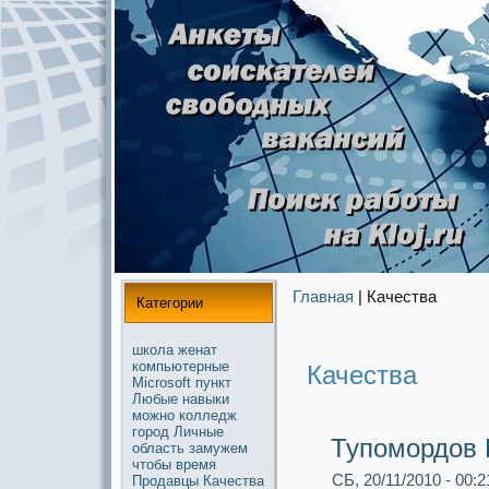
Главная
| Качества
Категории
школа
женат
компьютерные
Качества
Microsoft
пункт
Любые
навыки
можнo
колледж
город
Личные
Тупомордов
область
замужем
чтобы
время
СБ, 20/11/2010 - 00:2
Продавцы
Качества