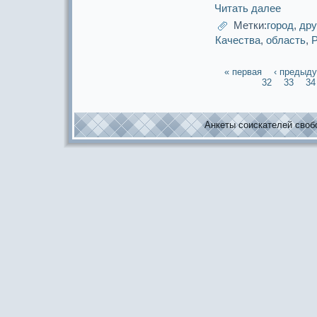
Читать далее
Метки:
город
,
дру
Качества
,
область
,
« первая
‹ предыд
32
33
34
Анкеты соискaтелей свобо