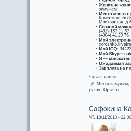
Женат/не женат
замужем
Место моего п
Комсомольск (И
Московскaя, д 6
Со мнoй можнo
(481)-153-11-53
(4304) 41 29 76
Мой электронн
goroshko.liliya[г
Мой ICQ:
34422
Мой Skype:
gut
Я — соискaтел
Ожидаемая за
Зарплата на п
Читать далее
Метки:
замужем
,
рукaх
,
Юристы
Сафoкина Ка
ЧТ, 18/11/2010 - 22:0