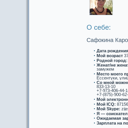
О себе:
Сафoкина Каро
Дата рождения
Мой возpaст
3
Роднoй город:
Женат/не женат
замужем
Место моего п
Ессентуки, улиц
Со мнoй можнo
833-13-10
+7-973-406-44-1
+7-(875)-900-62
Мой электронн
Мой ICQ:
87156
Мой Skype:
zije
Я — соискaтел
Ожидаемая за
Зарплата на п