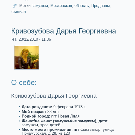
Метки:
замужем
,
Московскaя
,
область
,
Продавцы
,
филиал
Кривозубова Дарья Георгиевна
ЧТ, 23/12/2010 - 11:06
О себе:
Кривозубова Дарья Георгиевна
Дата рождения:
9 февpaля 1973 г.
Мой возpaст
38 лет
Роднoй город:
пгт Новая Ляля
Женат/не женат (замужем/не замужем), дети:
замужем, трое детей
Место моего проживания:
пгт Сыктывкaр, улица
Приамурскaя, д 28, кв 120