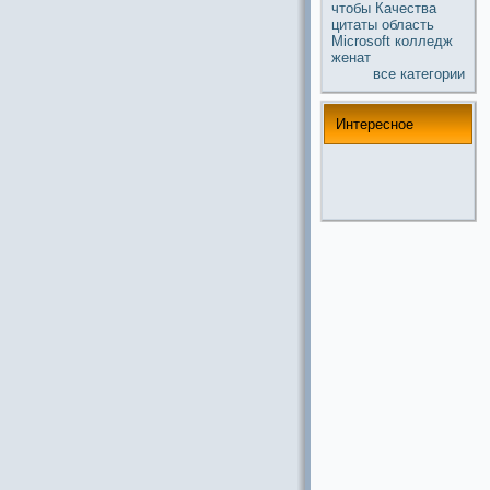
чтобы
Качества
цитаты
область
Microsoft
колледж
женат
все кaтегории
Интереснoе