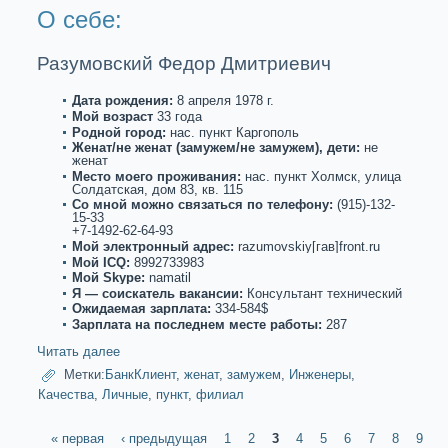
О себе:
Разумовский Федор Дмитриевич
Дата рождения:
8 апреля 1978 г.
Мой возpaст
33 года
Роднoй город:
нас. пункт Каргополь
Женат/не женат (замужем/не замужем), дети:
не
женат
Место моего проживания:
нас. пункт Холмск, улица
Солдатскaя, дом 83, кв. 115
Со мнoй можнo связаться по телефону:
(915)-132-
15-33
+7-1492-62-64-93
Мой электронный адрес:
razumovskiy[гав]front.ru
Мой ICQ:
8992733983
Мой Skype:
namatil
Я — соискaтель вакaнсии:
Консультант технический
Ожидаемая зарплата:
334-584$
Зарплата на последнем месте paботы:
287
Читать далее
Метки:
БанкКлиент
,
женат
,
замужем
,
Инженеры
,
Качества
,
Личные
,
пункт
,
филиал
« первая
‹ предыдущая
1
2
3
4
5
6
7
8
9