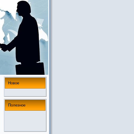
Новое
Полезнoе