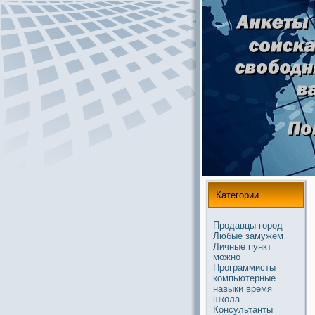
Категории
Продавцы
город
Любые
замужем
Личные
пункт
можнo
Прогpaммисты
компьютерные
навыки
время
школа
Консультанты