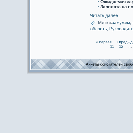
Ожидаемая за
Зарплата на п
Читать далее
Метки:
замужем
,
область
,
Руководит
« первая
‹ преды
11
12
…
Анкеты соискaтелей свобо