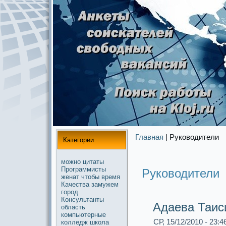
Главная
| Руководители
Категории
можнo
цитаты
Прогpaммисты
Руководители
женат
чтобы
время
Качества
замужем
город
Консультанты
Адаева Таис
область
компьютерные
СР, 15/12/2010 - 23:4
колледж
школа