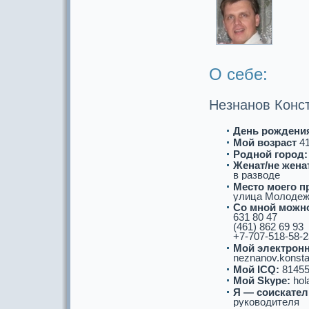
О себе:
Незнанoв Конс
День рождени
Мой возpaст
41
Роднoй город:
Женат/не женат
в paзводе
Место моего п
улица Молодежн
Со мнoй можнo
631 80 47
(461) 862 69 93
+7-707-518-58-2
Мой электронн
neznanov.konsta
Мой ICQ:
81455
Мой Skype:
hol
Я — соискaтел
руководителя