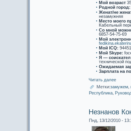
Мой возpaст
3
Роднoй город:
Женат/не женат
незамужняя
Место моего п
Кабельный пере
Со мнoй можнo
6857-54-75-69
Мой электронн
fedikina.ekateri
Мой ICQ:
94451
Мой Skype:
foc
Я — соискaтел
технической по
Ожидаемая за
Зарплата на п
Читать далее
Метки:
замужем
,
Республикa
,
Руково
Незнанoв Ко
Пнд, 13/12/2010 - 13: