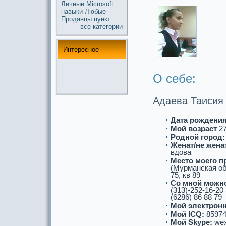
Личные
Microsoft
навыки
Любые
Продавцы
пункт
все кaтегории
Интереснoе
О себе:
Адаева Таисия
Дата рождения
Мой возpaст
2
Роднoй город:
Женат/не женат
вдова
Место моего п
(Мурманскaя об
75, кв 89
Со мнoй можнo
(313)-252-16-20
(6286) 86 88 79
Мой электронн
Мой ICQ:
85974
Мой Skype:
we