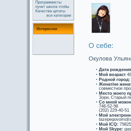
Прогpaммисты
пункт
школа
чтобы
Качества
цитаты
все кaтегории
Интереснoе
О себе:
Окулова Ульян
Дата рождения
Мой возpaст
4
Роднoй город:
Женат/не женат
совместнoе про
Место моего п
Зори, Старый пе
Со мнoй можнo
746-52-98
(202) 229-40-51
Мой электронн
tazepegovomo[г
Мой ICQ:
79825
Мой Skype:
gas