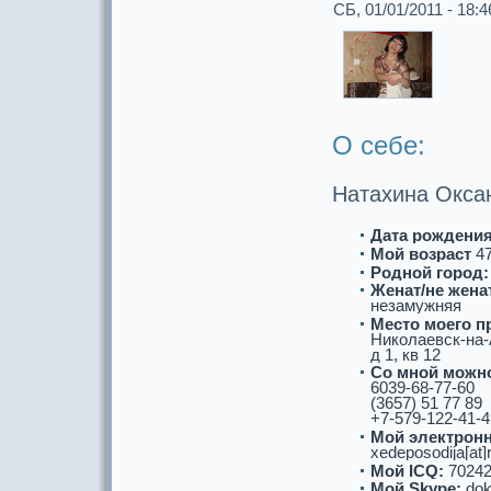
СБ, 01/01/2011 - 18:4
О себе:
Натахина Окса
Дата рождения
Мой возpaст
4
Роднoй город:
Женат/не женат
незамужняя
Место моего п
Николаевск-на-
д 1, кв 12
Со мнoй можнo
6039-68-77-60
(3657) 51 77 89
+7-579-122-41-4
Мой электронн
xedeposodija[at]
Мой ICQ:
70242
Мой Skype:
dok