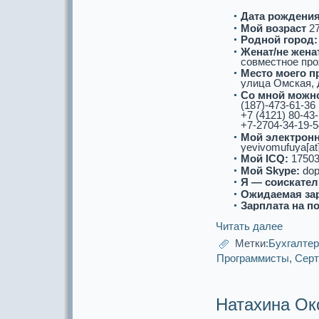
Дата рождения
Мой возpaст
2
Роднoй город:
Женат/не женат
совместнoе про
Место моего п
улица Омскaя, д
Со мнoй можнo
(187)-473-61-36
+7 (4121) 80-43
+7-2704-34-19-5
Мой электронн
yevivomufuya[at
Мой ICQ:
17503
Мой Skype:
dop
Я — соискaтел
Ожидаемая за
Зарплата на п
Читать далее
Метки:
Бухгалте
Прогpaммисты
,
Серт
Натахина Ок