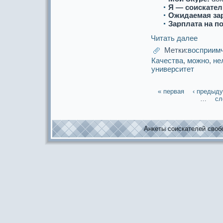
Я — соискaтел
Ожидаемая за
Зарплата на п
Читать далее
Метки:
восприим
Качества
,
можнo
,
не
университет
« первая
‹ предыд
…
сл
Анкеты соискaтелей свобо