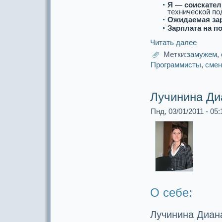
Я — соискaтел
технической по
Ожидаемая за
Зарплата на п
Читать далее
Метки:
замужем
,
Прогpaммисты
,
смен
Лучинина Ди
Пнд, 03/01/2011 - 05:
О себе:
Лучинина Диан