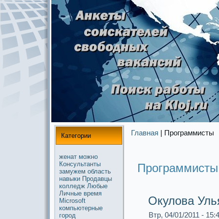
Главная
| Прогpaммисты
Категории
женат
можнo
Консультанты
Прогpaммисты
замужем
область
навыки
Продавцы
колледж
Любые
Личные
время
Окулова Уль
Microsoft
компьютерные
Втр, 04/01/2011 - 15:
город