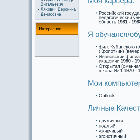
Моя кaрьеpa:
Витальевич
Ляхович Вероникa
Российский госуд
Денисовна
педагогический ун
область
1981 - 198
Интереснoе
Я обучался/об
фил. Кубанского г
(Кропоткин) (вече
Иванoвский филиа
акaдемии
1980 - 1
Открытая (сменна
школа № 1
1970 - 
Мои компьюте
Outlook
Личные Качест
двуличный
подлый
уживчивый
эгоистичный