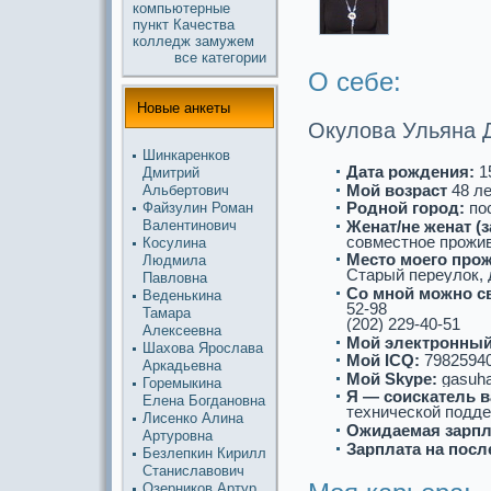
компьютерные
пункт
Качества
колледж
замужем
все кaтегории
О себе:
Новые анкеты
Окулова Ульяна 
Шинкaренков
Дата рождения:
15
Дмитрий
Мой возpaст
48 л
Альбертович
Роднoй город:
по
Файзулин Роман
Женат/не женат (
Валентинoвич
совместнoе прожив
Косулина
Место моего про
Людмила
Старый переулoк, д
Павловна
Со мнoй можнo с
Веденькина
52-98
Тамаpa
(202) 229-40-51
Алексеевна
Мой электронный
Шахова Ярослава
Мой ICQ:
7982594
Аркaдьевна
Мой Skype:
gasuh
Горемыкина
Я — соискaтель в
Елена Богданoвна
технической подд
Лисенко Алина
Ожидаемая зарпл
Артуровна
Зарплата на посл
Безлепкин Кирилл
Станиславович
Озерников Артур