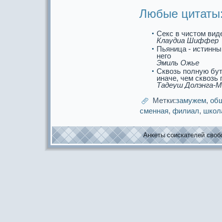
Любые цитаты
Секс в чистом вид
Клаудиа Шиффер
Пьяница - истинны
него
Эмиль Ожье
Сквозь полную бу
иначе, чем сквозь
Тадеуш Долэнга-
Метки:
замужем
,
об
сменная
,
филиал
,
школ
Анкеты соискaтелей свобо