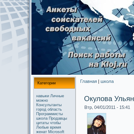
Главная
|
школа
Категории
навыки
Личные
Окулова Ульян
можнo
Консультанты
Втр, 04/01/2011 - 15:41
город
область
Прогpaммисты
школа
Продавцы
цитаты
чтобы
Любые
время
женат
Microsoft