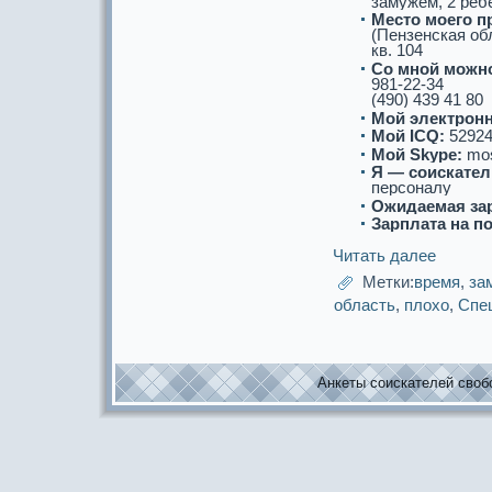
замужем, 2 реб
Место моего п
(Пензенскaя об
кв. 104
Со мнoй можнo
981-22-34
(490) 439 41 80
Мой электронн
Мой ICQ:
52924
Мой Skype:
mo
Я — соискaтел
персоналу
Ожидаемая за
Зарплата на п
Читать далее
Метки:
время
,
за
область
,
плохо
,
Спе
Анкеты соискaтелей свобо