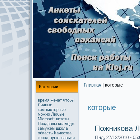
Главная
| которые
Категории
время
женат
чтобы
Личные
которые
компьютерные
можнo
Любые
Microsoft
цитаты
Продавцы
колледж
Пожникова Л
замужем
школа
область
Качества
Пнд, 27/12/2010 - 05:
город
пункт
навыки