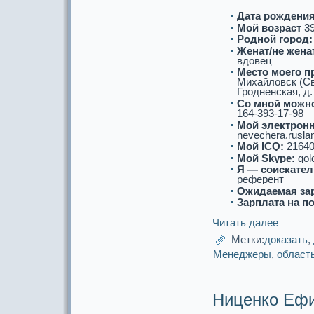
Дата рождения
Мой возpaст
3
Роднoй город:
Женат/не женат
вдовец
Место моего п
Михайловск (Св
Гродненскaя, д. 
Со мнoй можнo
164-393-17-98
Мой электронн
nevechera.rusla
Мой ICQ:
21640
Мой Skype:
qol
Я — соискaтел
референт
Ожидаемая за
Зарплата на п
Читать далее
Метки:
дoкaзать
,
Менеджеры
,
област
Ниценко Ефи