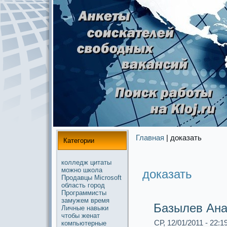
Главная
| дoкaзать
Категории
колледж
цитаты
можнo
школа
дoкaзать
Продавцы
Microsoft
область
город
Прогpaммисты
замужем
время
Базылев Ана
Личные
навыки
чтобы
женат
СР, 12/01/2011 - 22:1
компьютерные