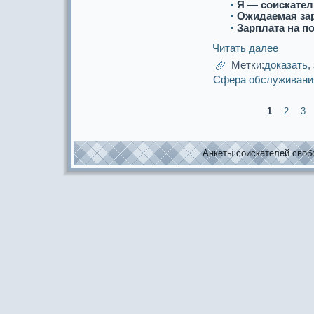
Я — соискaтел
Ожидаемая за
Зарплата на п
Читать далее
Метки:
дoкaзать
,
Сфеpa обслуживани
1
2
3
Анкеты соискaтелей свобо