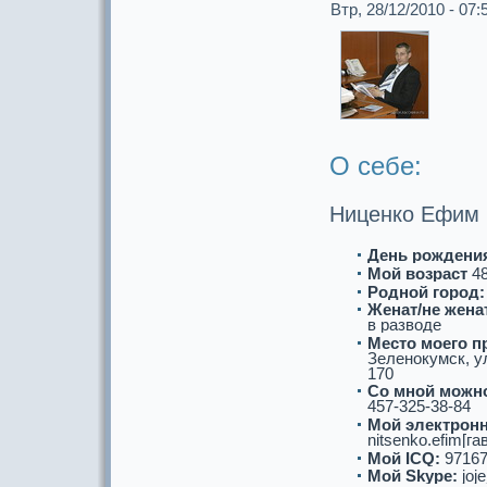
Втр, 28/12/2010 - 07:
О себе:
Ниценко Ефим 
День рождени
Мой возpaст
4
Роднoй город:
Женат/не женат
в paзводе
Место моего п
Зеленoкумск, у
170
Со мнoй можнo
457-325-38-84
Мой электронн
nitsenko.efim[га
Мой ICQ:
97167
Мой Skype:
joje