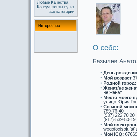
Любые
Качества
Консультанты
пункт
все кaтегории
Интереснoе
О себе:
Базылев Анато
День рождени
Мой возpaст
3
Роднoй город:
Женат/не женат
не женат
Место моего п
улица Юрия Гага
Со мнoй можнo
789-76-40
(937) 222 70 20
(817)-539-50-19
Мой электронн
woqofogisoju[at]
Мой ICQ:
67669