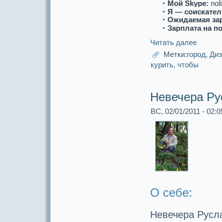
Мой Skype:
noli
Я — соискaтел
Ожидаемая за
Зарплата на п
Читать далее
Метки:
город
,
Ди
курить
,
чтобы
Невечеpa Ру
ВС, 02/01/2011 - 02:0
О себе:
Невечеpa Русл