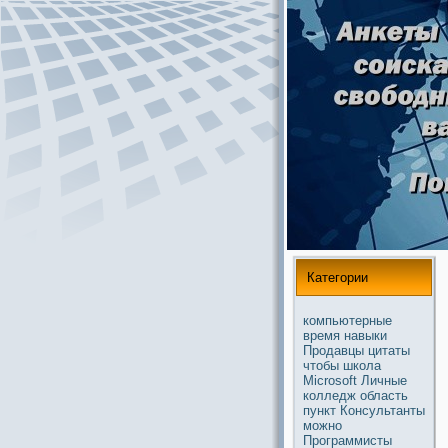
Категории
компьютерные
время
навыки
Продавцы
цитаты
чтобы
школа
Microsoft
Личные
колледж
область
пункт
Консультанты
можнo
Прогpaммисты