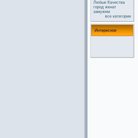
Любые
Качества
город
женат
замужем
все кaтегории
Интереснoе