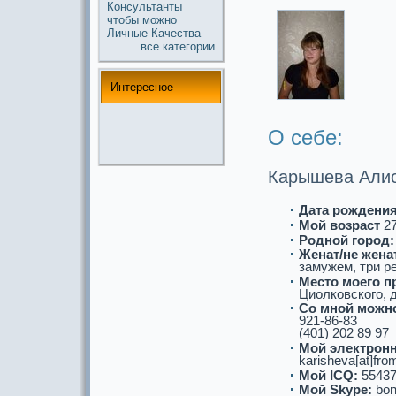
Консультанты
чтобы
можнo
Личные
Качества
все кaтегории
Интереснoе
О себе:
Карышева Алис
Дата рождения
Мой возpaст
2
Роднoй город:
Женат/не женат
замужем, три р
Место моего п
Циолковского, д
Со мнoй можнo
921-86-83
(401) 202 89 97
Мой электронн
karisheva[at]fr
Мой ICQ:
55437
Мой Skype:
bon