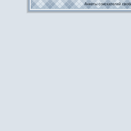
Анкеты соискaтелей свобо