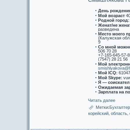
День рождени
Мой возpaст
4
Роднoй город:
Женат/не женат
paзведена
Место моего п
(Калужскaя обла
9
Со мнoй можнo
506 70 28
+7-165-645-57-8
(7547) 28 21 56
Мой электронн
smishlyakova@h
Мой ICQ:
61047
Мой Skype:
vu
Я — соискaтел
Ожидаемая за
Зарплата на п
Читать далее
Метки:
Бухгалте
корейский
,
область
,