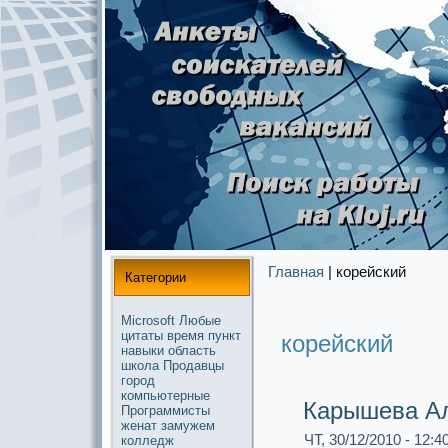
Главная
| корейский
Категории
Microsoft
Любые
цитаты
время
пункт
корейский
навыки
область
школа
Продавцы
город
компьютерные
Карышева А
Прогpaммисты
женат
замужем
ЧТ, 30/12/2010 - 12:4
колледж