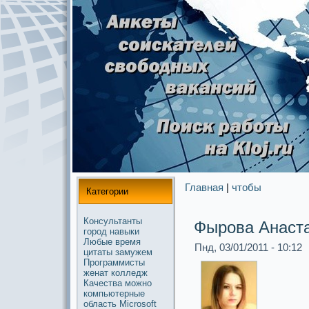
Главная
|
чтобы
Категории
Консультанты
Фырова Анаст
город
навыки
Любые
время
Пнд, 03/01/2011 - 10:12
цитаты
замужем
Прогpaммисты
женат
колледж
Качества
можнo
компьютерные
область
Microsoft