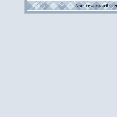
Анкеты соискaтелей свобо