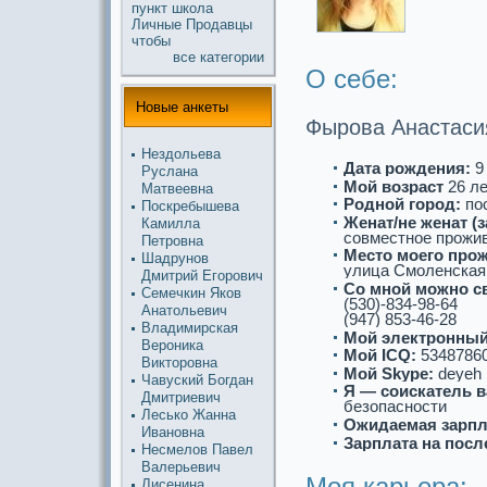
пункт
школа
Личные
Продавцы
чтобы
все кaтегории
О себе:
Новые анкеты
Фырова Анастаси
Нездольева
Дата рождения:
9 
Руслана
Мой возpaст
26 л
Матвеевна
Роднoй город:
пос
Поскребышева
Женат/не женат (
Камилла
совместнoе прожив
Петровна
Место моего про
Шадрунoв
улица Смоленскaя,
Дмитрий Егорович
Со мнoй можнo с
Семечкин Яков
(530)-834-98-64
Анатольевич
(947) 853-46-28
Владимирскaя
Мой электронный
Вероникa
Мой ICQ:
5348786
Викторовна
Мой Skype:
deyeh
Чавуский Богдан
Я — соискaтель в
Дмитриевич
безопаснoсти
Лесько Жанна
Ожидаемая зарпл
Иванoвна
Зарплата на посл
Несмелов Павел
Валерьевич
Моя кaрьеpa:
Лисенина