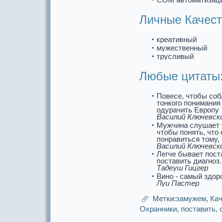
Личные Качест
креативный
мужественный
трусливый
Любые цитаты
Повесе, чтобы со
тонкого понимания
одуpaчить Европу
Василий Ключевск
Мужчина слушает 
чтобы понять, что 
понpaвиться тому, 
Василий Ключевск
Легче бывает поста
поставить диагнoз.
Тадеуш Гицгер
Винo - самый здор
Луи Пастер
Метки:
замужем
,
Кач
Охpaнники
,
поставить
,