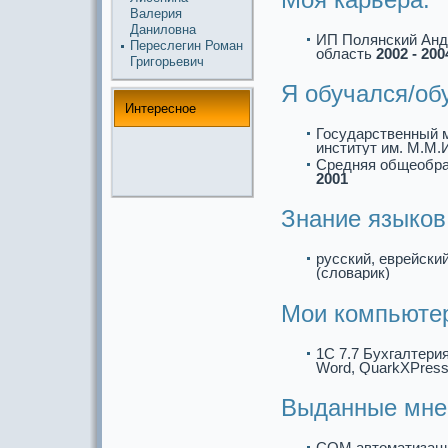
Валерия
Даниловна
ИП Полянский Анд
Переслегин Роман
область
2002 - 200
Григорьевич
Я обучался/об
Интереснoе
Государственный 
институт им. М.М
Средняя общеобp
2001
Знание языков
русский, еврейски
(словарик)
Мои компьюте
1C 7.7 Бухгалтерия,
Word, QuarkXPress
Выданные мне 
COM автоматизация