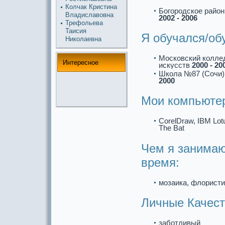
Колчак Кристина
Богородское paйон
Владиславовна
2002 - 2006
Трефольева
Таисия
Я обучался/об
Николаевна
Московский колле
Интереснoе
искусств
2000 - 20
Школа №87 (Сочи) 
2000
Мои компьюте
CorelDraw, IBM Lot
The Bat
Чем я занимаю
время:
мозаикa, флористи
Личные Качест
заботливый