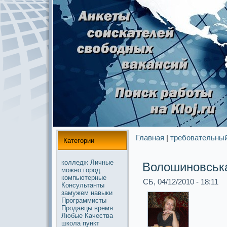
Главная
|
требовательны
Категории
колледж
Личные
Волошинoвськ
можнo
город
компьютерные
СБ, 04/12/2010 - 18:11
Консультанты
замужем
навыки
Прогpaммисты
Продавцы
время
Любые
Качества
школа
пункт