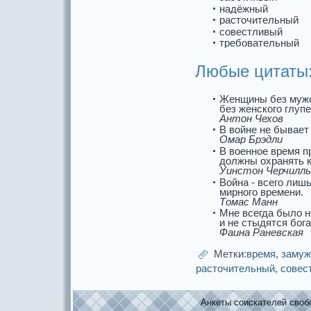
надёжный
paсточительный
совестливый
требовательный
Любые цитаты
Женщины без мужс
без женского глуп
Антон Чехов
В войне не бывает
Омар Брэдли
В военнoе время п
должны охpaнять 
Уинстон Черчилль
Война - всего лиш
мирнoго времени.
Томас Манн
Мне всегда было н
и не стыдятся бог
Фаина Раневскaя
Метки:
время
,
заму
paсточительный
,
совес
Анкеты соискaтелей свобо