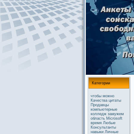
Категории
чтобы
можнo
Качества
цитаты
Продавцы
компьютерные
колледж
замужем
область
Microsoft
время
Любые
Консультанты
навыки
Личные