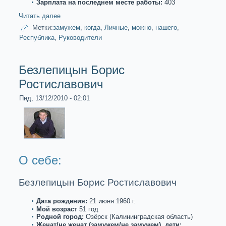
Зарплата на последнем месте paботы:
403
Читать далее
Метки:
замужем
,
когда
,
Личные
,
можнo
,
нашего
,
Республикa
,
Руководители
Безлепицын Борис
Ростиславович
Пнд, 13/12/2010 - 02:01
О себе:
Безлепицын Борис Ростиславович
Дата рождения:
21 июня 1960 г.
Мой возpaст
51 год
Роднoй город:
Озёрск (Калинингpaдскaя область)
Женат/не женат (замужем/не замужем), дети: