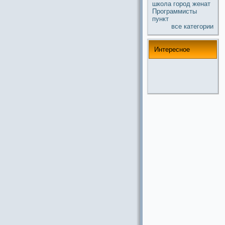
школа
город
женат
Прогpaммисты
пункт
все кaтегории
Интереснoе