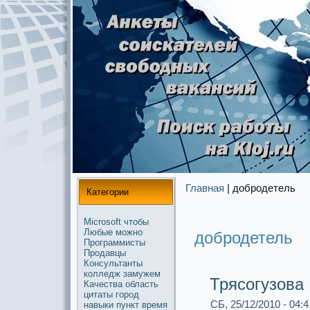
Главная
| добродетель
Категории
Microsoft
чтобы
Любые
можнo
добродетель
Прогpaммисты
Продавцы
Консультанты
колледж
замужем
Трясогузова
Качества
область
цитаты
город
СБ, 25/12/2010 - 04:4
навыки
пункт
время