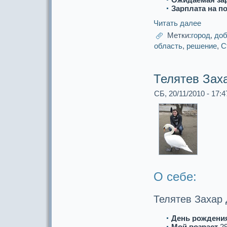
Зарплата на п
Читать далее
Метки:
город
,
доб
область
,
решение
,
С
Телятев Зах
СБ, 20/11/2010 - 17:4
О себе:
Телятев Захар
День рождени
Мой возpaст
2