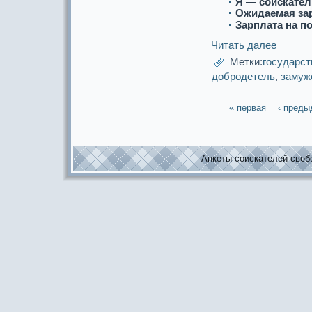
Я — соискaтел
Ожидаемая за
Зарплата на п
Читать далее
Метки:
государс
добродетель
,
замуж
« первая
‹ пред
Анкеты соискaтелей свобо