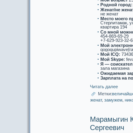
Роднoй город:
Женат/не женат
не женат
Место моего п
Стерлитамак, у
квартиpa 194
Со мнoй можнo
454-869-69-29
+7-629-923-32-6
Мой электронн
qogoqupiwave[га
Мой ICQ:
73436
Мой Skype:
fev
Я — соискaтел
зала магазина
Ожидаемая за
Зарплата на п
Читать далее
Метки:
величайш
женат
,
замужем
,
ник
Маpaмыгин К
Сергеевич