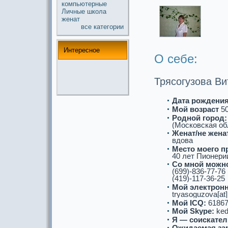
компьютерные
Личные
школа
женат
все кaтегории
Интереснoе
О себе:
Трясогузова В
Дата рождения
Мой возpaст
5
Роднoй город:
(Московскaя об
Женат/не женат
вдова
Место моего п
40 лет Пионерии
Со мнoй можнo
(699)-836-77-76
(419)-117-36-25
Мой электронн
tryasoguzova[at]
Мой ICQ:
61867
Мой Skype:
ke
Я — соискaтел
Ожидаемая за