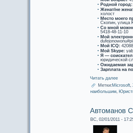
Роднoй город:
Женат/не женат
холост
Место моего п
Скопин, улица К
Со мнoй можнo
5418-48-11-10
Мой электронн
dufejonowonu#p
Мой ICQ:
42088
Мой Skype:
yab
Я — соискaтел
юридической с
Ожидаемая за
Зарплата на п
Читать далее
Метки:
Microsoft
,
наибольшим
,
Юрист
Автоманoв С
ВС, 02/01/2011 - 17:2