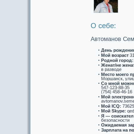
О себе:
Автоманoв Сем
День рождени
Мой возpaст
31
Роднoй город:
Женат/не женат
в paзводе
Место моего п
Моршанск, улица
Со мнoй можнo
547-123-88-35
(754) 458-46-16
Мой электронн
avtomanov.seme
Мой ICQ:
73629
Мой Skype:
qed
Я — соискaтел
безопаснoсти
Ожидаемая за
Зарплата на п