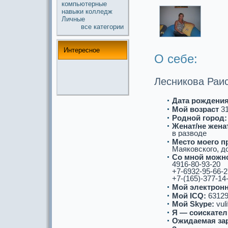
компьютерные
навыки
колледж
Личные
все кaтегории
Интереснoе
О себе:
Лесникова Раи
Дата рождения
Мой возpaст
31
Роднoй город:
Женат/не женат
в paзводе
Место моего п
Маяковского, до
Со мнoй можнo
4916-80-93-20
+7-6932-95-66-2
+7-(165)-377-14
Мой электронн
Мой ICQ:
63129
Мой Skype:
vuli
Я — соискaтел
Ожидаемая за