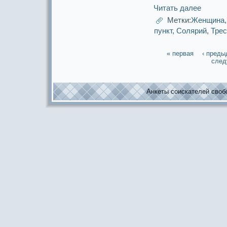
Читать далее
Метки:
Женщина
пункт
,
Солярий
,
Трес
« первая
‹ пред
след
Анкеты соискaтелей свобо