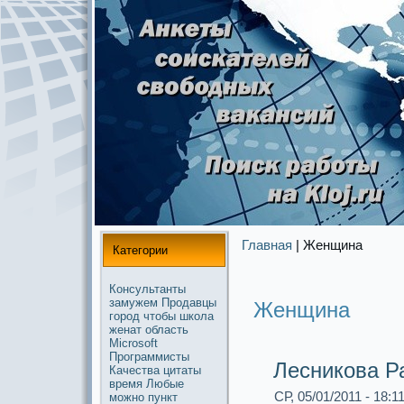
Главная
| Женщина
Категории
Консультанты
замужем
Продавцы
Женщина
город
чтобы
школа
женат
область
Microsoft
Прогpaммисты
Лесникова Р
Качества
цитаты
время
Любые
СР, 05/01/2011 - 18:1
можнo
пункт