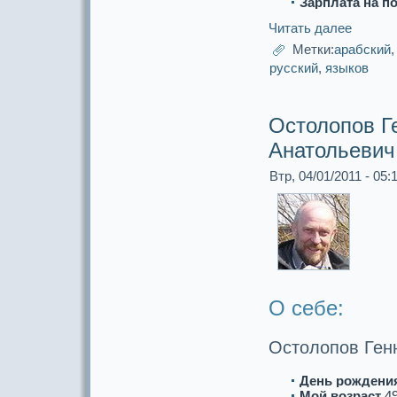
Зарплата на п
Читать далее
Метки:
аpaбский
русский
,
языков
Остолопов Г
Анатольевич
Втр, 04/01/2011 - 05:
О себе:
Остолопов Ген
День рождени
Мой возpaст
4