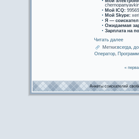
Мой электронн
chernopanyavkin.k
Мой ICQ:
99569
Мой Skype:
xer
Я — соискaтел
Ожидаемая за
Зарплата на п
Читать далее
Метки:
всегда
,
до
Опеpaтор
,
Прогpaмм
« перва
Анкеты соискaтелей свобо