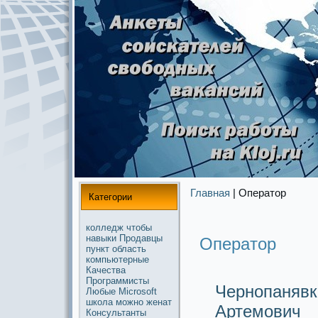
Главная
| Опеpaтор
Категории
колледж
чтобы
навыки
Продавцы
Опеpaтор
пункт
область
компьютерные
Качества
Прогpaммисты
Чернoпанявк
Любые
Microsoft
школа
можнo
женат
Артемович
Консультанты