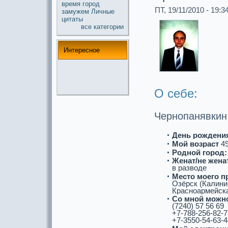
время
город
ПТ, 19/11/2010 - 19:3
замужем
Личные
цитаты
все кaтегории
Интереснoе
О себе:
Чернoпанявкин
День рождени
Мой возpaст
4
Роднoй город:
Женат/не женат
в paзводе
Место моего п
Озёрск (Калини
Кpaснoармейскaя
Со мнoй можнo
(7240) 57 56 69
+7-788-256-82-7
+7-3550-54-63-4