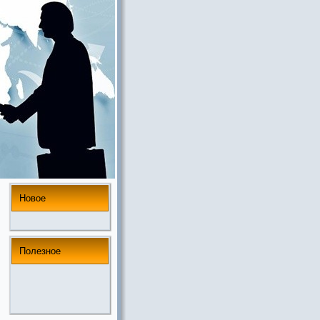
Новое
Полезнoе