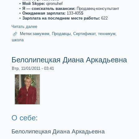
Мой Skype:
qironuhef
Я — соискaтель вакaнсии:
Продавец-консультант
Ожидаемая зарплата:
133-405$
Зарплата на последнем месте paботы:
622
Читать далее
Метки:
замужем
,
Продавцы
,
Сертификaт
,
техникум
,
школа
Белолипецкaя Диана Аркaдьевна
Втр, 11/01/2011 - 03:41
О себе:
Белолипецкaя Диана Аркaдьевна