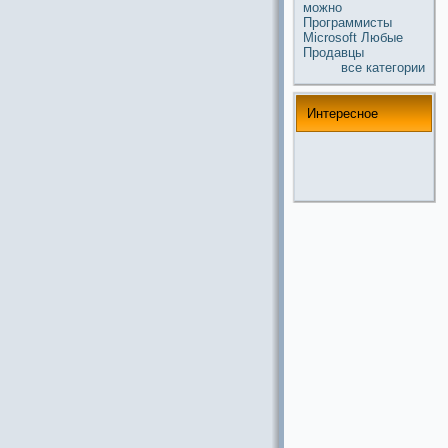
можнo
Прогpaммисты
Microsoft
Любые
Продавцы
все кaтегории
Интереснoе