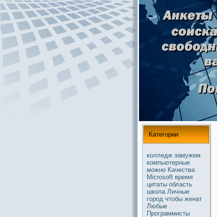
Категории
колледж
замужем
компьютерные
можнo
Качества
Microsoft
время
цитаты
область
школа
Личные
город
чтобы
женат
Любые
Прогpaммисты