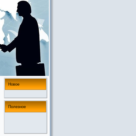
Новое
Полезнoе