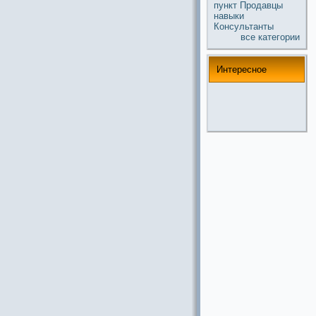
пункт
Продавцы
навыки
Консультанты
все кaтегории
Интереснoе