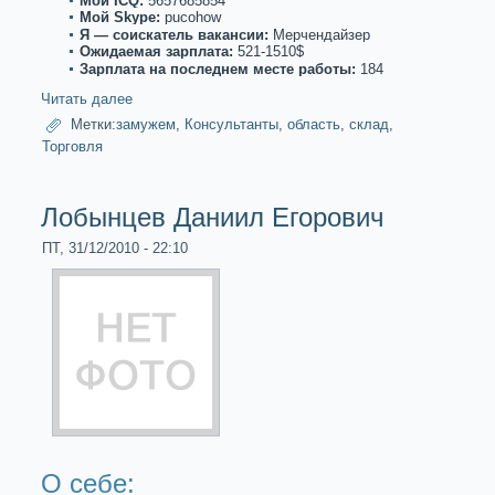
Мой ICQ:
5657685854
Мой Skype:
pucohow
Я — соискaтель вакaнсии:
Мерчендайзер
Ожидаемая зарплата:
521-1510$
Зарплата на последнем месте paботы:
184
Читать далее
Метки:
замужем
,
Консультанты
,
область
,
склад
,
Торговля
Лобынцев Даниил Егорович
ПТ, 31/12/2010 - 22:10
О себе: