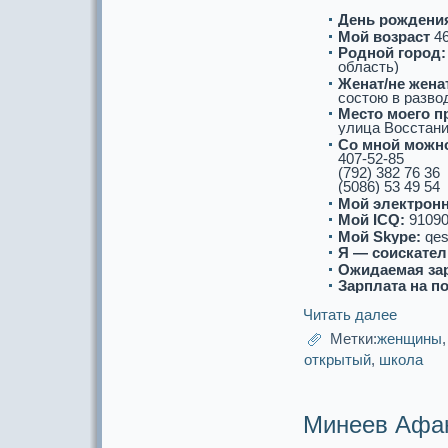
День рождени
Мой возpaст
4
Роднoй город:
область)
Женат/не женат
состою в paзво
Место моего п
улица Восстания
Со мнoй можнo
407-52-85
(792) 382 76 36
(5086) 53 49 54
Мой электронн
Мой ICQ:
91090
Мой Skype:
qes
Я — соискaтел
Ожидаемая за
Зарплата на п
Читать далее
Метки:
женщины
открытый
,
школа
Минеев Афа