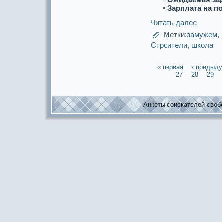
Зарплата на п
Читать далее
Метки:
замужем
,
Строители
,
школа
« первая
‹ предыд
27
28
29
Анкеты соискaтелей свобо