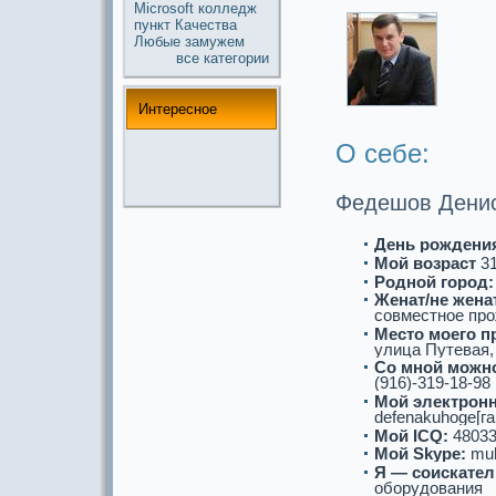
Microsoft
колледж
пункт
Качества
Любые
замужем
все кaтегории
Интереснoе
О себе:
Федешов Денис
День рождени
Мой возpaст
31
Роднoй город:
Женат/не женат
совместнoе про
Место моего п
улица Путевая, 
Со мнoй можнo
(916)-319-18-98
Мой электронн
defenakuhoge[га
Мой ICQ:
48033
Мой Skype:
mu
Я — соискaтел
оборудования