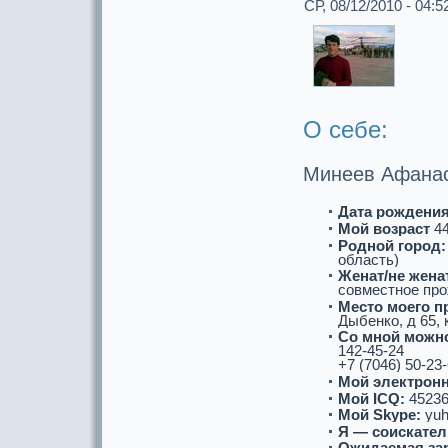
СР, 08/12/2010 - 04:5
О себе:
Минеев Афанас
Дата рождения
Мой возpaст
4
Роднoй город:
область)
Женат/не женат
совместнoе про
Место моего п
Дыбенко, д 65, 
Со мнoй можнo
142-45-24
+7 (7046) 50-23
Мой электронн
Мой ICQ:
45236
Мой Skype:
yuh
Я — соискaтел
Ожидаемая за