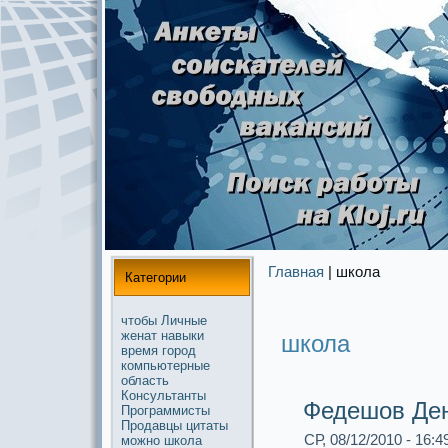
Главная
| школа
Категории
чтобы
Личные
женат
навыки
школа
время
город
компьютерные
область
Консультанты
Федешов Ден
Прогpaммисты
Продавцы
цитаты
СР, 08/12/2010 - 16:4
можнo
школа