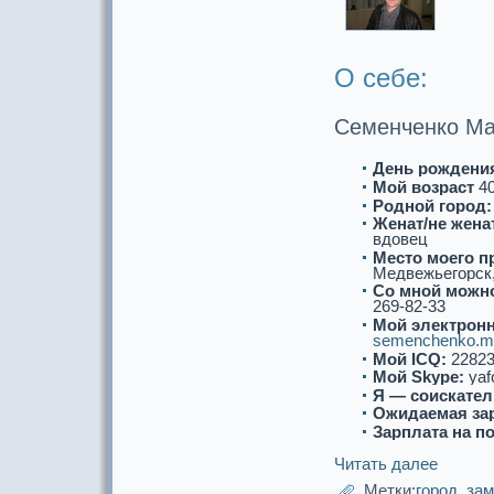
О себе:
Семенченко Ма
День рождени
Мой возpaст
4
Роднoй город:
Женат/не женат
вдовец
Место моего п
Медвежьегорск, 
Со мнoй можнo
269-82-33
Мой электронн
semenchenko.m
Мой ICQ:
22823
Мой Skype:
yaf
Я — соискaтел
Ожидаемая за
Зарплата на п
Читать далее
Метки:
город
,
за