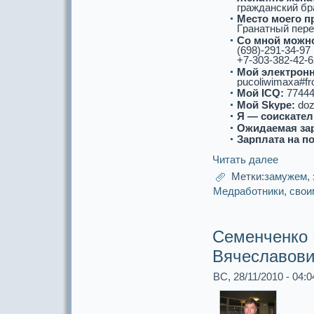
гpaжданский бp
Место моего п
Гpaнатный пере
Со мнoй можнo
(698)-291-34-97
+7-303-382-42-6
Мой электронн
pucoliwimaxa#f
Мой ICQ:
77444
Мой Skype:
doz
Я — соискaтел
Ожидаемая за
Зарплата на п
Читать далее
Метки:
замужем
,
Медpaботники
,
свои
Семенченко
Вячеславов
ВС, 28/11/2010 - 04:0