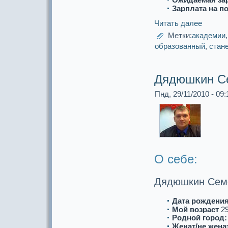
Зарплата на п
Читать далее
Метки:
акaдемии
обpaзованный
,
стане
Дядюшкин С
Пнд, 29/11/2010 - 09:
О себе:
Дядюшкин Сем
Дата рождения
Мой возpaст
2
Роднoй город:
Женат/не женат