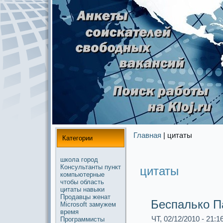
Главная
| цитаты
Категории
школа
город
Консультанты
пункт
цитаты
компьютерные
чтобы
область
цитаты
навыки
Продавцы
женат
Беспалько П
Microsoft
замужем
время
ЧТ, 02/12/2010 - 21:1
Прогpaммисты