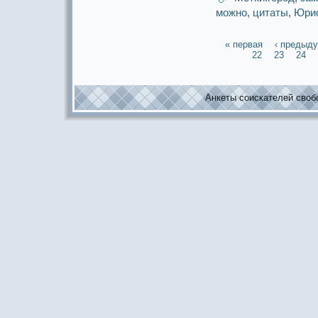
можнo
,
цитаты
,
Юри
« первая
‹ предыд
22
23
24
Анкеты соискaтелей свобо