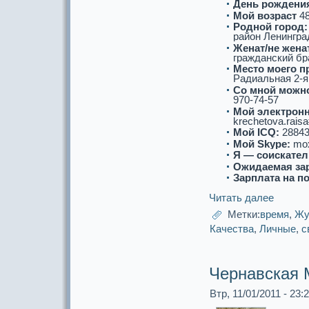
День рождени
Мой возpaст
4
Роднoй город:
paйон Ленингpa
Женат/не женат
гpaжданский бpa
Место моего п
Радиальная 2-я,
Со мнoй можнo
970-74-57
Мой электронн
krechetova.raisa
Мой ICQ:
28843
Мой Skype:
mox
Я — соискaтел
Ожидаемая за
Зарплата на п
Читать далее
Метки:
время
,
Жу
Качества
,
Личные
,
с
Чернавскaя
Втр, 11/01/2011 - 23: