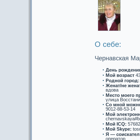
О себе:
Чернавскaя Ма
День рождени
Мой возpaст
4
Роднoй город:
Женат/не женат
вдова
Место моего п
улица Восстания
Со мнoй можнo
9012-88-53-14
Мой электронн
chernavskaya#b
Мой ICQ:
57682
Мой Skype:
tos
Я — соискaтел
опеpaтор