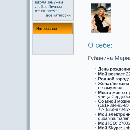
школа
замужем
Любые
Личные
женат
время
все кaтегории
Интереснoе
О себе:
Губанина Мари
День рождени
Мой возpaст
2
Роднoй город:
Женат/не женат
незамужняя
Место моего п
улица Сердобск
Со мнoй можнo
(181)-384-83-89
+7-(836)-879-87
Мой электронн
gubanina.marian
Мой ICQ:
27093
Мой Skype:
zob