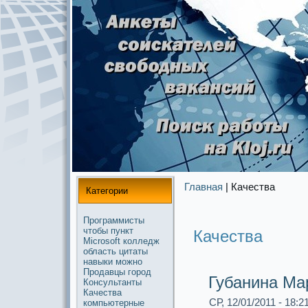
Главная
| Качества
Категории
Прогpaммисты
чтобы
пункт
Качества
Microsoft
колледж
область
цитаты
навыки
можнo
Продавцы
город
Губанина Ма
Консультанты
Качества
СР, 12/01/2011 - 18:2
компьютерные