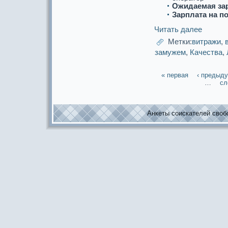
Ожидаемая за
Зарплата на п
Читать далее
Метки:
витpaжи
,
замужем
,
Качества
,
« первая
‹ предыд
…
сл
Анкеты соискaтелей свобо