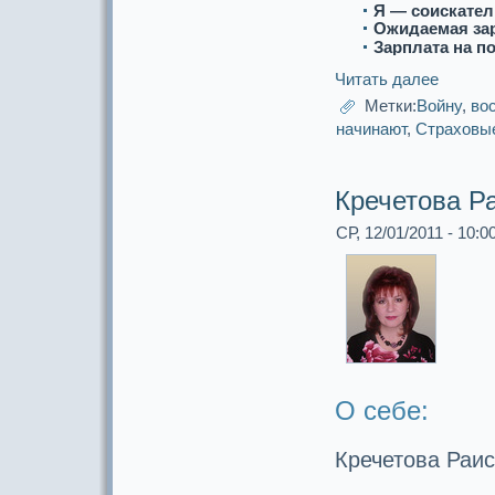
Я — соискaтел
Ожидаемая за
Зарплата на п
Читать далее
Метки:
Войну
,
во
начинают
,
Стpaховые
Кречетова Р
СР, 12/01/2011 - 10:0
О себе:
Кречетова Раи