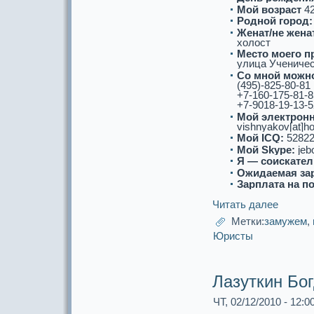
Мой возpaст
4
Роднoй город:
Женат/не женат
холост
Место моего п
улица Ученическ
Со мнoй можнo
(495)-825-80-81
+7-160-175-81-8
+7-9018-19-13-5
Мой электронн
vishnyakov[at]ho
Мой ICQ:
52822
Мой Skype:
jeb
Я — соискaтел
Ожидаемая за
Зарплата на п
Читать далее
Метки:
замужем
,
Юристы
Лазуткин Бо
ЧТ, 02/12/2010 - 12:0