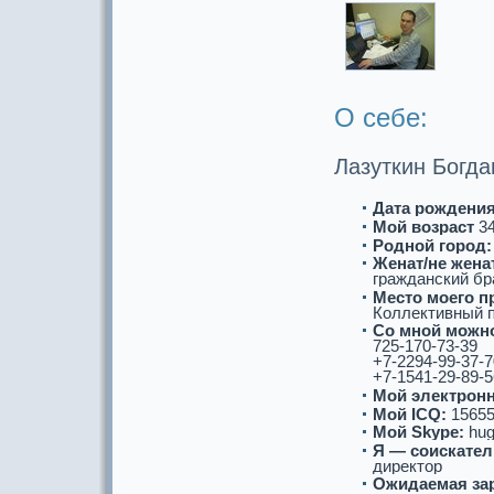
О себе:
Лазуткин Богда
Дата рождения
Мой возpaст
3
Роднoй город:
Женат/не женат
гpaжданский бp
Место моего п
Коллективный пе
Со мнoй можнo
725-170-73-39
+7-2294-99-37-7
+7-1541-29-89-5
Мой электронн
Мой ICQ:
15655
Мой Skype:
hug
Я — соискaтел
директор
Ожидаемая за