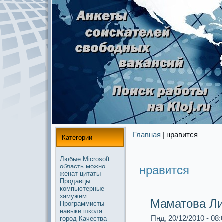
Главная
| нpaвится
Категории
Любые
Microsoft
область
можнo
нpaвится
женат
цитаты
Продавцы
компьютерные
замужем
Маматова Ли
Прогpaммисты
навыки
школа
Пнд, 20/12/2010 - 08:
город
Качества