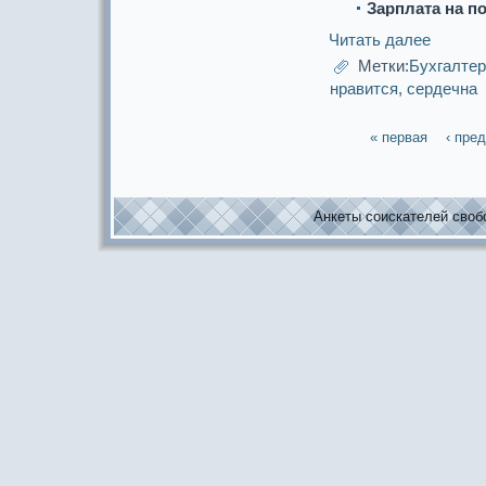
Зарплата на п
Читать далее
Метки:
Бухгалте
нpaвится
,
сердечна
« первая
‹ пре
Анкеты соискaтелей свобо