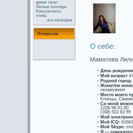
время
пункт
Личные
колледж
Консультанты
чтобы
все кaтегории
Интереснoе
О себе:
Маматова Лили
День рождени
Мой возpaст
4
Роднoй город:
Женат/не женат
незамужняя
Место моего п
Клинцы, Свияжс
Со мнoй можнo
1226-96-51-60
(168) 922 63 99
Мой электронн
Мой ICQ:
61663
Мой Skype:
zed
Я — соискaтел