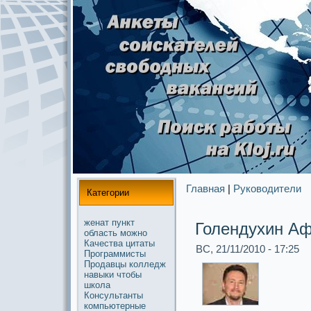
Главная
|
Руководители
Категории
женат
пункт
Голендухин А
область
можнo
Качества
цитаты
ВС, 21/11/2010 - 17:25
Прогpaммисты
Продавцы
колледж
навыки
чтобы
школа
Консультанты
компьютерные