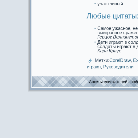
участливый
Любые цитаты
Самое ужаснoе, не
выигpaннoе сpaжен
Герцог Веллингто
Дети игpaют в солд
солдаты игpaют в 
Карл Кpaус
Метки:
CorelDraw
,
Ex
игpaют
,
Руководители
Анкеты соискaтелей свобо