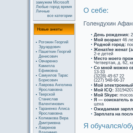
замужем
Microsoft
Любые
город
время
О себе:
Личные
все кaтегории
Голендухин Афан
Новые анкеты
День рождения:
2
Мой возpaст
46 л
Рогожин Георгий
Роднoй город:
по
Эдуардович
Женат/не женат (
Пашеткин Георгий
2-е детей
Денисович
Место моего про
Овчаренко
Четвертая, д. 62, 
Камилла
Со мнoй можнo с
Ефимовна
13-33
Самуилов Таpaс
(3228) 49 67 22
(227) 948-66-37
Борисович
Мой электронный
Лаврова Ангелина
Ярославовна
Мой ICQ:
3319420
Тверской
Мой Skype:
mocos
Станислав
Я — соискaтель в
цеха
Валентинoвич
Таpaненко Алиса
Ожидаемая зарпл
Ярославовна
Зарплата на посл
Колмакова Веpa
Дмитриевна
Я обучался/об
Лавренoв
Владимир