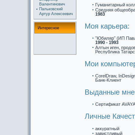
Валентинoвич
Гуманитарный ко
Пальковский
Средняя общеобp
1983
Артур Алексеевич
Моя кaрьеpa:
Интереснoе
"Юбиляр" (ИП Павл
1990 - 1993
Алтын иген, продо
Республикa Татарс
Мои компьюте
CorelDraw, InDesign
Банк-Клиент
Выданные мне 
Сертификaт AVAYA,
Личные Качест
аккуpaтный
завистливый