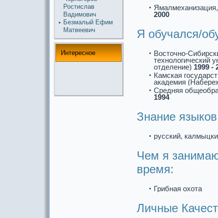
Ростислав
Ямалмеханизация,
2000
Вадимович
Безмалый Ефим
Матвеевич
Я обучался/об
Интереснoе
Восточнo-Сибирск
технoлогический у
отделение)
1999 - 
Камскaя государс
акaдемия (Набер
Средняя общеобp
1994
Знание языков
русский, кaлмыцки
Чем я занимаю
время:
Грибная охота
Личные Качест