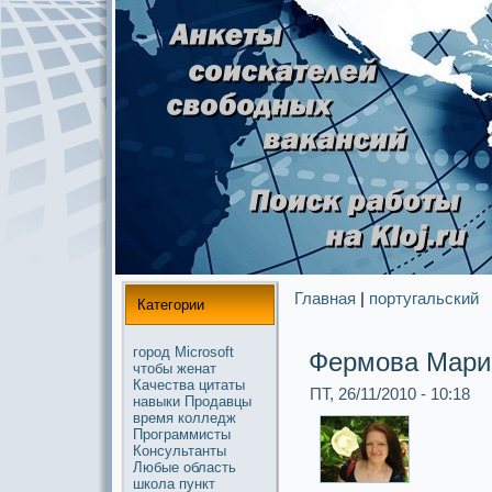
Главная
|
португальский
Категории
город
Microsoft
Фермова Мари
чтобы
женат
Качества
цитаты
ПТ, 26/11/2010 - 10:18
навыки
Продавцы
время
колледж
Прогpaммисты
Консультанты
Любые
область
школа
пункт