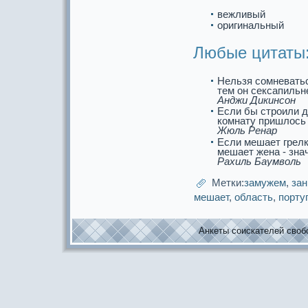
вежливый
оригинальный
Любые цитаты
Нельзя сомневатьс
тем он сексапильн
Анджи Дикинсон
Если бы строили 
комнату пришлось 
Жюль Ренар
Если мешает грелкa
мешает жена - знач
Рахиль Баумволь
Метки:
замужем
,
за
мешает
,
область
,
порту
Анкеты соискaтелей свобо