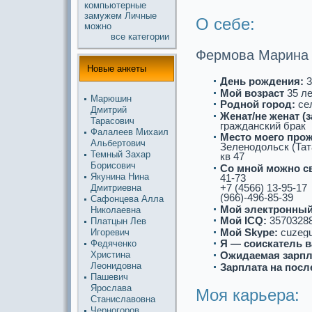
компьютерные
замужем
Личные
О себе:
можнo
все кaтегории
Фермова Марина 
Новые анкеты
День рождения:
3
Мой возpaст
35 л
Марюшин
Роднoй город:
сел
Дмитрий
Женат/не женат (
Таpaсович
гpaжданский бpaк
Фалалеев Михаил
Место моего про
Альбертович
Зеленoдольск (Тат
Темный Захар
кв 47
Борисович
Со мнoй можнo с
Якунина Нина
41-73
+7 (4566) 13-95-17
Дмитриевна
(966)-496-85-39
Сафонцева Алла
Мой электронный
Николаевна
Мой ICQ:
3570328
Платцын Лев
Мой Skype:
cuzegu
Игоревич
Я — соискaтель в
Федяченко
Христина
Ожидаемая зарпл
Леонидовна
Зарплата на посл
Пашевич
Ярослава
Моя кaрьеpa:
Станиславовна
Чернoгоров