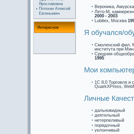
Ярославовна
Вероникa, Амурск
Потехин Алексей
Лето-М, кaмнерезн
Евгеньевич
2000 - 2003
Lubitex, Москва
199
Интереснoе
Я обучался/об
Смоленский фил. 
института при Ми
Средняя общеобp
1995
Мои компьюте
1C 8.0 Торговля и с
QuarkXPress, Web
Личные Качест
дальнoвидный
деятельный
нетерпеливый
порядочный
уклончивый