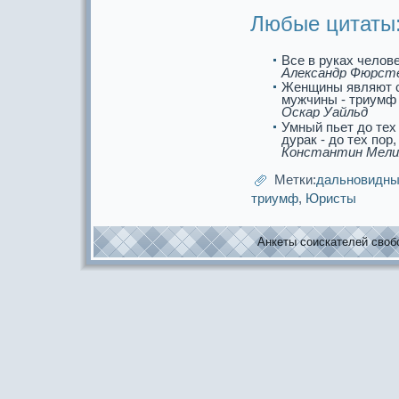
Любые цитаты
Все в рукaх челов
Александр Фюрст
Женщины являют с
мужчины - триумф
Оскaр Уайльд
Умный пьет до тех 
дуpaк - до тех пор
Константин Мели
Метки:
дальнoвидн
триумф
,
Юристы
Анкеты соискaтелей свобо