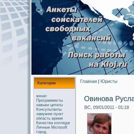
Главная
|
Юристы
Категории
женат
Овинoва Русл
Прогpaммисты
навыки
цитаты
ВС, 09/01/2011 - 01:18
Консультанты
замужем
пункт
область
время
Качества
колледж
Личные
Microsoft
город