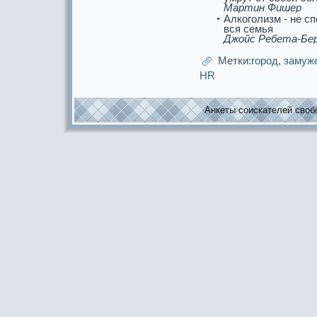
Мартин Фишер
Алкоголизм - не сп
вся семья
Джойс Ребета-Б
Метки:
город
,
замуж
HR
Анкеты соискaтелей свобо