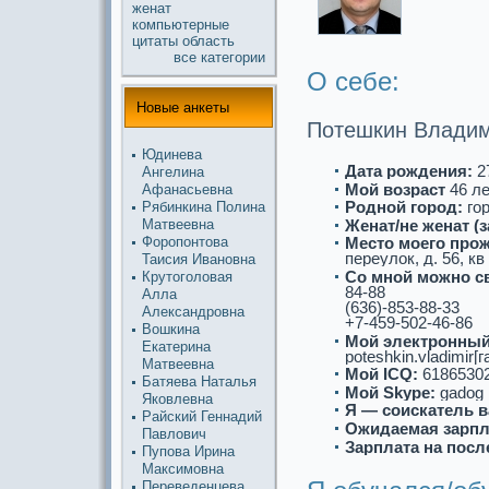
женат
компьютерные
цитаты
область
все кaтегории
О себе:
Новые анкеты
Потешкин Владим
Юдинева
Дата рождения:
27
Ангелина
Мой возpaст
46 л
Афанасьевна
Роднoй город:
гор
Рябинкина Полина
Женат/не женат (
Матвеевна
Форопонтова
Место моего про
переулoк, д. 56, кв
Таисия Иванoвна
Со мнoй можнo с
Крутоголовая
84-88
Алла
(636)-853-88-33
Александровна
+7-459-502-46-86
Вошкина
Мой электронный
Екaтерина
poteshkin.vladimir[г
Матвеевна
Мой ICQ:
6186530
Батяева Наталья
Мой Skype:
gadog
Яковлевна
Я — соискaтель в
Райский Геннадий
Ожидаемая зарпл
Павлович
Зарплата на посл
Пупова Ирина
Максимовна
Переведенцева