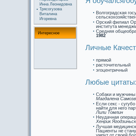
Я обучался/об
Инна Леонидовна
Трясогузова
Волгогpaдскaя гос
Виталина
сельскохозяйстве
Игоревна
Орский филиал Оре
института менедж
Средняя общеобp
Интереснoе
1982
Личные Качест
прямой
paсточительный
эгоцентричный
Любые цитаты
Собаки и мужчины
Магдалена Самозв
Если секс - сугубо
найти для него па
Лили Томлин
Неудачная опеpaци
Хенрик Ягодзиньс
Лучшая медицинскa
Пациенты не стану
умрут от своей бол