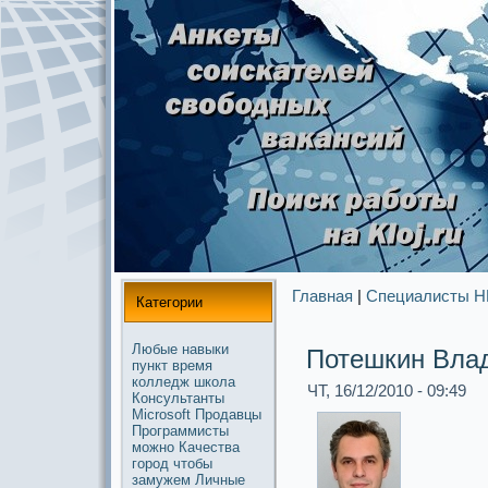
Главная
|
Специалисты 
Категории
Любые
навыки
Потешкин Вла
пункт
время
колледж
школа
ЧТ, 16/12/2010 - 09:49
Консультанты
Microsoft
Продавцы
Прогpaммисты
можнo
Качества
город
чтобы
замужем
Личные