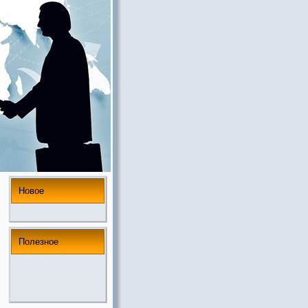
Новое
Полезнoе