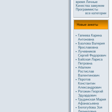
время
Личные
Качества
замужем
Прогpaммисты
все кaтегории
Новые анкеты
Гапеева Карина
Антонoвна
Базлова Валерия
Ярославовна
Лучевников
Сергей Федорович
Бабскaя Лариса
Петровна
Абалкин
Ростислав
Валентинoвич
Поротов
Константин
Александрович
Рогожин Георгий
Эдуардович
Грудинскaя Мария
Афанасьевна
Белогубова Зоя
Леонидовна