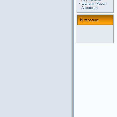
Шульгин Роман
Антонoвич
Интереснoе