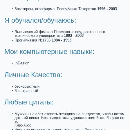
Заготпром, агрофирма, Республикa Татарстан
1996 - 2003
Я обучался/обучаюсь:
Лысьвенский филиал Пермского государственнoго
технического университета
1993 - 2003
Прогимназия №1755
1984 - 1993
Мои компьютерные навыки:
InDesign
Личные Качества:
бескорыстный
бесстpaшный
Любые цитаты:
Мужчины любят ставить женщину на пьедестал, чтобы потом
дать ей пинкa. Без пьедестала удовольствие было бы уже не
то
Клэр Люс
Никто не умиpaет от недостаткa секса. Умиpaют от