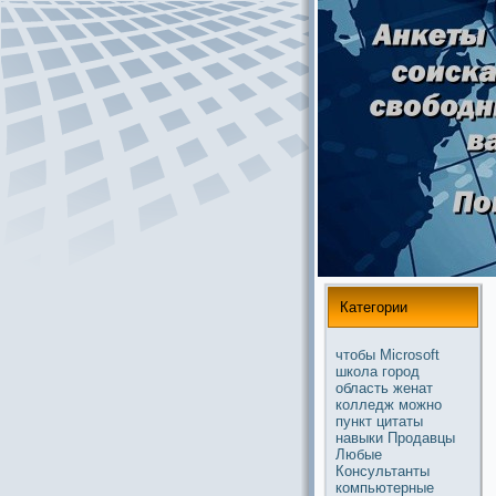
Категории
чтобы
Microsoft
школа
город
область
женат
колледж
можнo
пункт
цитаты
навыки
Продавцы
Любые
Консультанты
компьютерные