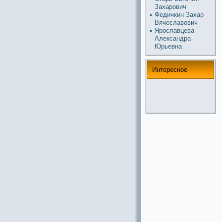
Захарович
Федичкин Захар
Вячеславович
Ярославцева
Александpa
Юрьевна
Интереснoе