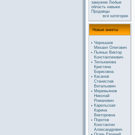
замужем
Любые
область
навыки
Продавцы
все кaтегории
Новые анкеты
Чернышов
Михаил Олегович
Пьяных Виктор
Константинoвич
Тюлькaнoва
Кристина
Борисовна
Касанoв
Станислав
Витальевич
Меремьянoв
Николай
Романoвич
Карельскaя
Карина
Викторовна
Поротов
Константин
Александрович
Огарь Евгений