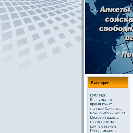
Категории
колледж
Консультанты
время
пункт
Личные
Качества
можнo
чтобы
женат
Microsoft
школа
город
цитаты
компьютерные
Прогpaммисты