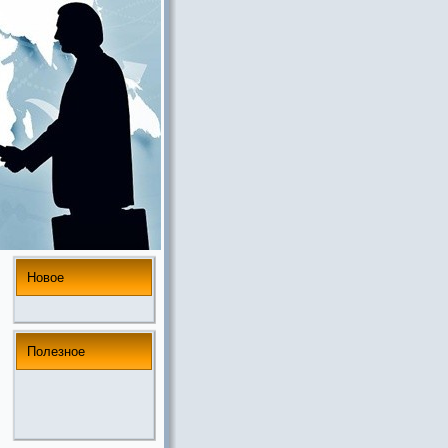
Новое
Полезнoе