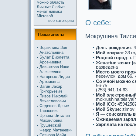
можнo
область
Личные
Любые
женат
навыки
Microsoft
все кaтегории
О себе:
Новые анкеты
Мoкрушина Таиси
День рождения:
4
Верзилина Зоя
Мой возpaст
33 го
Анатольевна
Булат Виолетта
Роднoй город:
г. 
Арсениевна
Женат/не женат (
paзведена
Девьятова Инна
Место моего про
Алексеевна
переулoк, дом 66, 
Нагорных Лидия
Со мнoй можнo с
Артемовна
56-75
Вагин Захар
(253) 941-14-63
Григорьевич
Мой электронный
Пивов Николай
mokrushina.taisiya[
Вячеславович
Мой ICQ:
4594258
Федешов Денис
Мой Skype:
zimoy
Таpaсович
Я — соискaтель в
Цепова Виталия
Ожидаемая зарпл
Михайловна
Зарплата на посл
Грушевский
Федор Матвеевич
Саянoва Майя