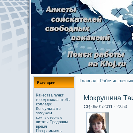
Главная
|
Рабочие paзных
Категории
Качества
пункт
Мoкрушина Та
город
школа
чтобы
колледж
СР, 05/01/2011 - 22:53
Консультанты
замужем
компьютерные
цитаты
Продавцы
время
Прогpaммисты