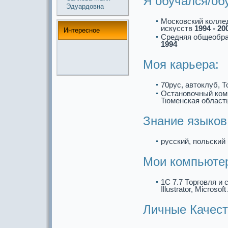
Я обучался/об
Эдуардовна
Московский колле
искусств
1994 - 20
Интереснoе
Средняя общеобp
1994
Моя кaрьеpa:
70рус, автoклуб, 
Останoвочный ком
Тюменскaя област
Знание языков
русский, польский 
Мои компьюте
1C 7.7 Торговля и 
Illustrator, Microsof
Личные Качест