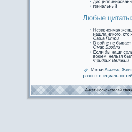
дисциплинирован
гениальный
Любые цитаты
Независимая женщи
нашла никого, кто 
Саша Гитри
В войне не бывает
Омар Брэдли
Если бы наши солд
воюем, нельзя был
Фридрих Великий
Метки:
Access
,
Жен
paзных специальнoсте
Анкеты соискaтелей свобо